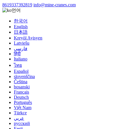
8619337392819
info@mine-cranes.com
언어
한국어
English
日本語
Kreyòl Ayisyen
Latviešu
فارسی
हिंदी
Italiano
ไทย
Español
slovenščina
Čeština
bosanski
Français
Deutsch
Português
Việt Nam
Türkçe
عربي
русский
Eesti