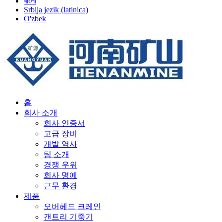
বাংলা
Srbija jezik (latinica)
O'zbek
홈
회사 소개
회사 인증서
고급 장비
개발 역사
팀 소개
경쟁 우위
회사 명예
근무 환경
제품
오버헤드 크레인
갠트리 기중기