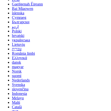
Gaeilgenah Éireann
Bai Miaowen
íslenska
Cymraeg
Български
اردو
Polski
hrvatski
українська
Lietuvių
עברית
România limbi
Ελληνικά
dansk
magyar
Norsk
suomi
Nederlands
Svenska
slovenčina
Indonesia
Melayu
Malti
Català