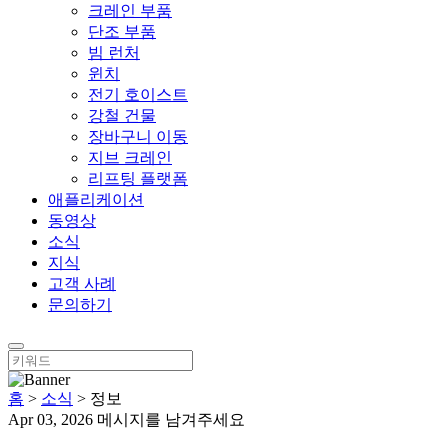
크레인 부품
단조 부품
빔 런처
윈치
전기 호이스트
강철 건물
장바구니 이동
지브 크레인
리프팅 플랫폼
애플리케이션
동영상
소식
지식
고객 사례
문의하기
홈
>
소식
>
정보
Apr 03, 2026
메시지를 남겨주세요