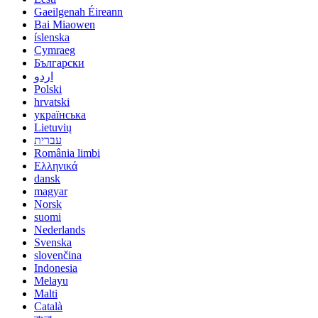
Gaeilgenah Éireann
Bai Miaowen
íslenska
Cymraeg
Български
اردو
Polski
hrvatski
українська
Lietuvių
עברית
România limbi
Ελληνικά
dansk
magyar
Norsk
suomi
Nederlands
Svenska
slovenčina
Indonesia
Melayu
Malti
Català