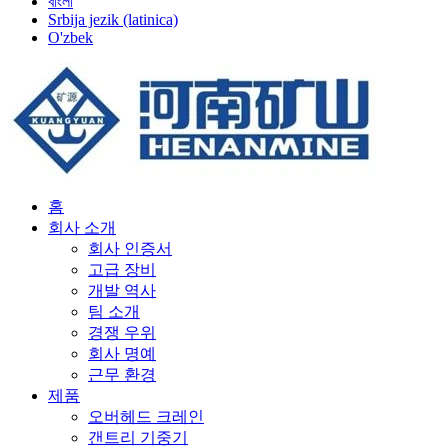
বাংলা
Srbija jezik (latinica)
O'zbek
홈
회사 소개
회사 인증서
고급 장비
개발 역사
팀 소개
경쟁 우위
회사 명예
근무 환경
제품
오버헤드 크레인
갠트리 기중기