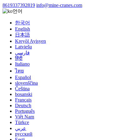
8619337392819
info@mine-cranes.com
언어
한국어
English
日本語
Kreyòl Ayisyen
Latviešu
فارسی
हिंदी
Italiano
ไทย
Español
slovenščina
Čeština
bosanski
Français
Deutsch
Português
Việt Nam
Türkçe
عربي
русский
Eesti